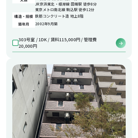
JR京浜東北・根岸線 田端駅 徒歩8分
東京メトロ南北線 駒込駅 徒歩12分
鉄筋コンクリート造 地上8階
構造・規模
2002年9月築
築年月
303号室 / 1DK / 賃料115,000円 / 管理費
20,000円