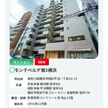
マンション
NEW
モンテベルデ第3横浜
神奈川県横浜市西区平沼一丁目33-19
所在地
京急本線 横浜駅 徒歩8分
交通
相鉄本線 平沼橋駅 徒歩5分
横浜市営地下鉄ブルーライン 高島町駅 徒歩7分
鉄骨鉄筋コンクリート造 地上11階
構造・規模
1991年11月築
築年月