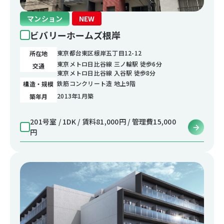
マンション
NEW
ビバリーホームズ根岸
東京都台東区根岸五丁目12-12
所在地
東京メトロ日比谷線 三ノ輪駅 徒歩6分
交通
東京メトロ日比谷線 入谷駅 徒歩8分
鉄筋コンクリート造 地上9階
構造・規模
2013年1月築
築年月
201号室 / 1DK / 賃料81,000円 / 管理費15,000
円