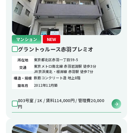
マンション
NEW
グラントゥルース赤羽プレミオ
東京都北区赤羽一丁目59-5
所在地
東京メトロ南北線 赤羽岩淵駅 徒歩3分
交通
JR京浜東北・根岸線 赤羽駅 徒歩7分
鉄筋コンクリート造 地上8階
構造・規模
2012年12月築
築年月
803号室 / 1K / 賃料114,000円 / 管理費20,000
円