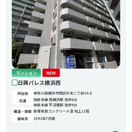
マンション
NEW
日興パレス横浜西
神奈川県横浜市西区中央二丁目54-6
所在地
相鉄本線 西横浜駅 徒歩6分
交通
相鉄本線 平沼橋駅 徒歩9分
鉄骨鉄筋コンクリート造 地上11階
構造・規模
1992年7月築
築年月