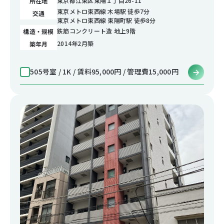
東京都江東区東陽１丁目26-11
所在地
東京メトロ東西線 木場駅 徒歩7分
交通
東京メトロ東西線 東陽町駅 徒歩8分
鉄筋コンクリート造 地上9階
構造・規模
2014年2月築
築年月
505号室 / 1K / 賃料95,000円 / 管理費15,000円