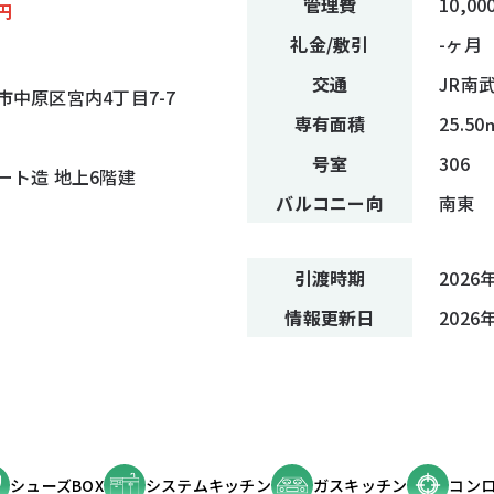
管理費
10,00
円
礼金/敷引
-ヶ月
交通
JR南
中原区宮内4丁目7-7
専有面積
25.50
号室
306
ート造 地上6階建
バルコニー向
南東
引渡時期
2026
情報
更新日
2026
シューズBOX
システムキッチン
ガスキッチン
コンロ