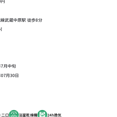
0円
武線武蔵中原駅 徒歩8分
㎡
年7月中旬
年07月30日
 二口
浴室乾燥機
24h換気