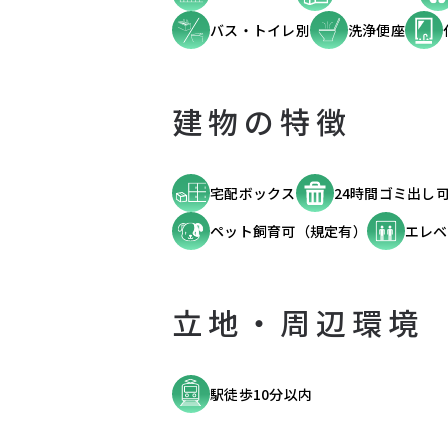
バス・トイレ別
洗浄便座
建物の特徴
宅配ボックス
24時間ゴミ出し
ペット飼育可（規定有）
エレベ
立地・周辺環境
駅徒歩10分以内