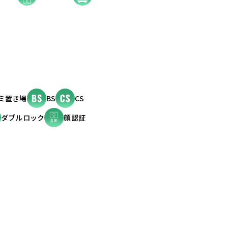
ミ置き場
BS
CS
ダブルロック
顔認証