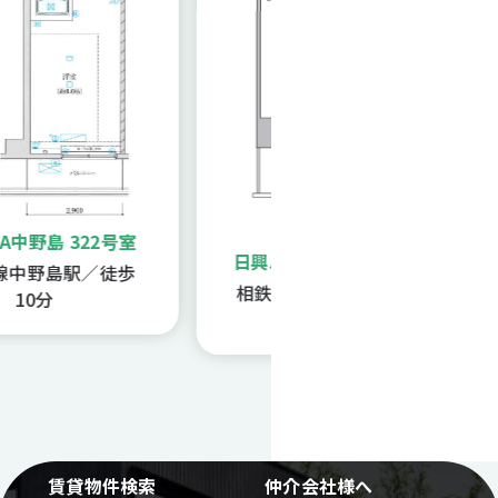
島 322号室
日興パレス横浜西 804号室
野島駅／徒歩
相鉄本線西横浜駅／徒歩6
分
分
賃貸物件検索
仲介会社様へ