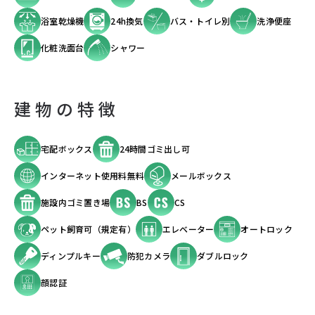
浴室乾燥機
24h換気
バス・トイレ別
洗浄便座
化粧洗面台
シャワー
建物の特徴
宅配ボックス
24時間ゴミ出し可
インターネット使用料無料
メールボックス
施設内ゴミ置き場
BS
CS
ペット飼育可（規定有）
エレベーター
オートロック
ディンプルキー
防犯カメラ
ダブルロック
顔認証