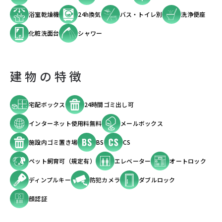
浴室乾燥機
24h換気
バス・トイレ別
洗浄便座
化粧洗面台
シャワー
建物の特徴
宅配ボックス
24時間ゴミ出し可
インターネット使用料無料
メールボックス
施設内ゴミ置き場
BS
CS
ペット飼育可（規定有）
エレベーター
オートロック
ディンプルキー
防犯カメラ
ダブルロック
顔認証