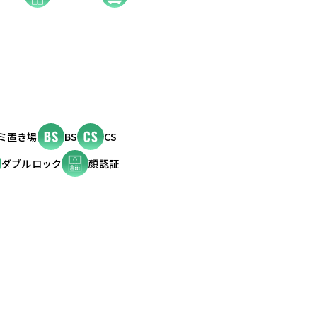
ミ置き場
BS
CS
ダブルロック
顔認証