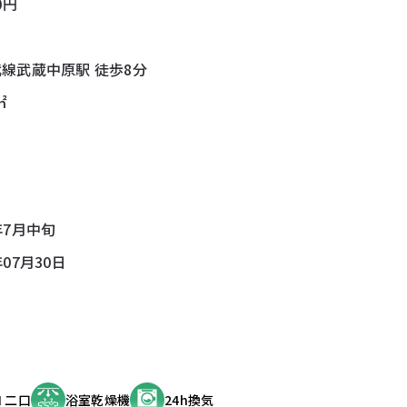
0円
武線武蔵中原駅 徒歩8分
㎡
年7月中旬
年07月30日
 二口
浴室乾燥機
24h換気