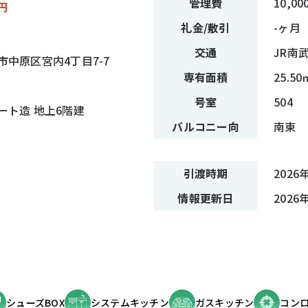
管理費
10,00
円
礼金/敷引
-ヶ月
交通
JR南
中原区宮内4丁目7-7
専有面積
25.50
号室
504
ート造 地上6階建
バルコニー向
南東
引渡時期
2026
情報
更新日
2026
シューズBOX
システムキッチン
ガスキッチン
コンロ