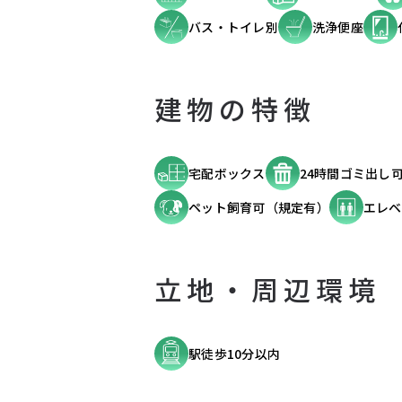
バス・トイレ別
洗浄便座
建物の特徴
宅配ボックス
24時間ゴミ出し
ペット飼育可（規定有）
エレベ
立地・周辺環境
駅徒歩10分以内