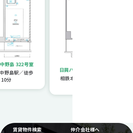
島 322号室
日興パレス横浜西 804号室
野島駅／徒歩
相鉄本線西横浜駅／徒歩6
分
分
賃貸物件検索
仲介会社様へ