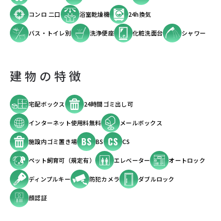
コンロ 二口
浴室乾燥機
24h換気
バス・トイレ別
洗浄便座
化粧洗面台
シャワー
建物の特徴
宅配ボックス
24時間ゴミ出し可
インターネット使用料無料
メールボックス
施設内ゴミ置き場
BS
CS
ペット飼育可（規定有）
エレベーター
オートロック
ディンプルキー
防犯カメラ
ダブルロック
顔認証