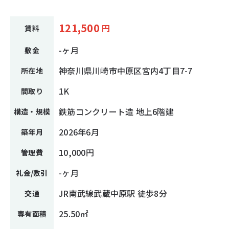
121,500
円
賃料
-ヶ月
敷金
神奈川県川崎市中原区宮内4丁目7-7
所在地
1K
間取り
鉄筋コンクリート造 地上6階建
構造・規模
2026年6月
築年月
10,000円
管理費
-ヶ月
礼金/敷引
JR南武線武蔵中原駅 徒歩8分
交通
25.50㎡
専有面積