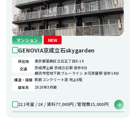
マンション
NEW
GENOVIA京成立石skygarden
東京都葛飾区立石五丁目8-19
所在地
京成押上線 京成立石駅 徒歩8分
交通
横浜市営地下鉄ブルーライン お花茶屋駅 徒歩14分
鉄筋コンクリート造 地上6階
構造・規模
2020年3月築
築年月
211号室 / 1K / 賃料77,000円 / 管理費15,000円