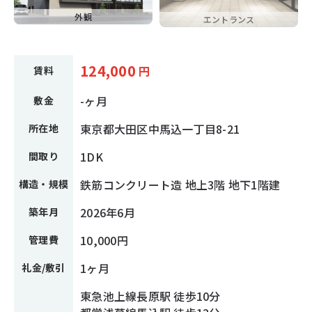
外観
エントランス
124,000
円
賃料
-ヶ月
敷金
東京都大田区中馬込一丁目8-21
所在地
1DK
間取り
鉄筋コンクリート造 地上3階 地下1階建
構造・規模
2026年6月
築年月
10,000円
管理費
1ヶ月
礼金/敷引
東急池上線長原駅 徒歩10分