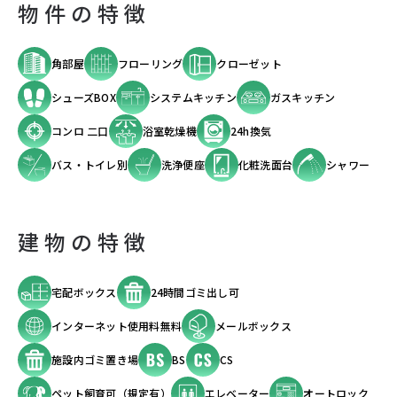
物件の特徴
角部屋
フローリング
クローゼット
シューズBOX
システムキッチン
ガスキッチン
コンロ 二口
浴室乾燥機
24h換気
バス・トイレ別
洗浄便座
化粧洗面台
シャワー
建物の特徴
宅配ボックス
24時間ゴミ出し可
インターネット使用料無料
メールボックス
施設内ゴミ置き場
BS
CS
ペット飼育可（規定有）
エレベーター
オートロック