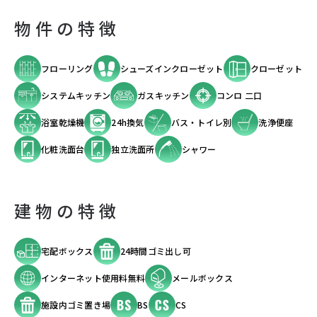
物件の特徴
フローリング
シューズインクローゼット
クローゼット
システムキッチン
ガスキッチン
コンロ 二口
浴室乾燥機
24h換気
バス・トイレ別
洗浄便座
化粧洗面台
独立洗面所
シャワー
建物の特徴
宅配ボックス
24時間ゴミ出し可
インターネット使用料無料
メールボックス
施設内ゴミ置き場
BS
CS