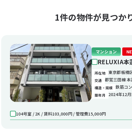
1件の物件が見つか
マンション
N
RELUXIA
東京都板橋区
所在地
都営三田線 本
交通
鉄筋コン
構造・規模
2024年12
築年月
104号室 / 2K / 賃料103,000円 / 管理費15,000円