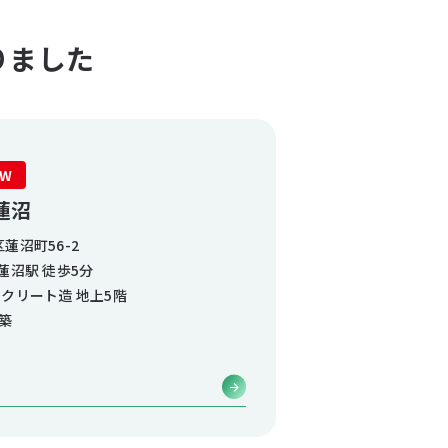
りました
EW
本蓮沼
蓮沼町56-2
蓮沼駅 徒歩5分
クリート造 地上5階
月築