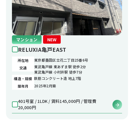
マンション
NEW
RELUXIA亀戸EAST
東京都墨田区立花二丁目25番6号
所在地
東武亀戸線 東あずま駅 徒歩2分
交通
東武亀戸線 小村井駅 徒歩7分
鉄筋コンクリート造 地上7階
構造・規模
2025年2月築
築年月
401号室 / 1LDK / 賃料145,000円 / 管理費
20,000円