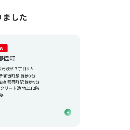
りました
EW
新御徒町
元浅草３丁目4-5
新御徒町駅 徒歩3分
線 稲荷町駅 徒歩9分
クリート造 地上12階
月築