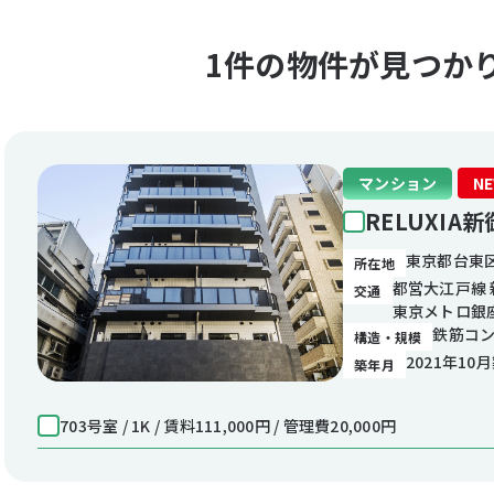
1件の物件が見つか
マンション
N
RELUXIA
東京都台東区
所在地
都営大江戸線 
交通
東京メトロ銀座
鉄筋コン
構造・規模
2021年10
築年月
703号室 / 1K / 賃料111,000円 / 管理費20,000円